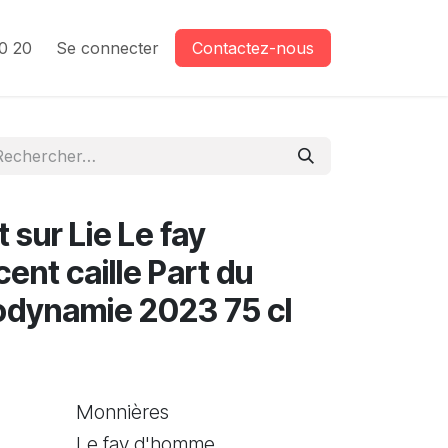
0 20
Se connecter
Contactez-nous
sur Lie Le fay
nt caille Part du
Biodynamie 2023 75 cl
Monnières
Le fay d'homme