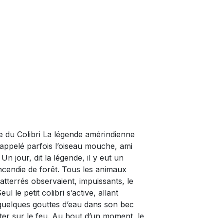
 du Colibri La légende amérindienne
, appelé parfois l’oiseau mouche, ami
 Un jour, dit la légende, il y eut un
cendie de forêt. Tous les animaux
t atterrés observaient, impuissants, le
ul le petit colibri s’active, allant
uelques gouttes d’eau dans son bec
eter sur le feu. Au bout d’un moment, le