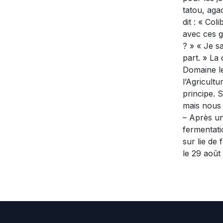
tatou, aga
dit : « Col
avec ces g
? » « Je sa
part. » La
Domaine le
l’Agricult
principe. 
mais nous 
– Après un
fermentati
sur lie de 
le 29 août