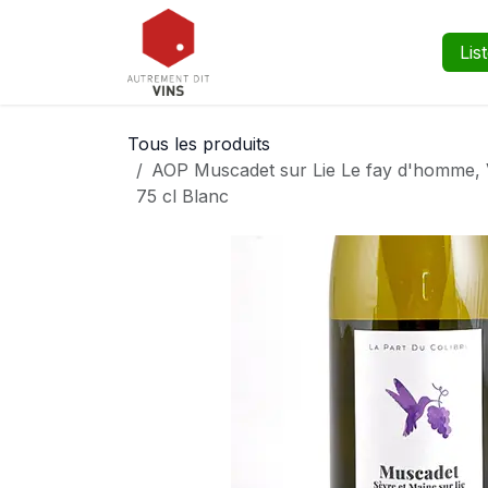
Se rendre au contenu
Boutique
Événements
Lis
Tous les produits
AOP Muscadet sur Lie Le fay d'homme, Vi
75 cl Blanc