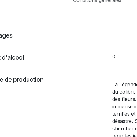
Conditions générales
ages
0.0°
 d'alcool
 de production
La Légende
du colibri
des fleurs.
immense in
terrifiés e
désastre. Se
chercher q
pour les j