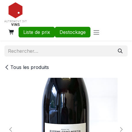
Se rendre au contenu
Liste de prix
Destockage
Tous les produits