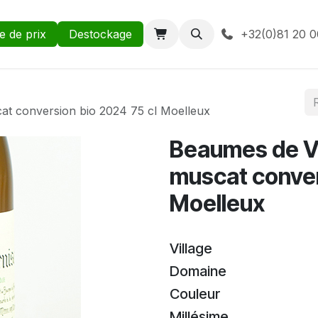
te de prix
Destockage
+32(0)81 20 0
at conversion bio 2024 75 cl Moelleux
Beaumes de Ve
muscat conver
Moelleux
Village
Domaine
Couleur
Millésime