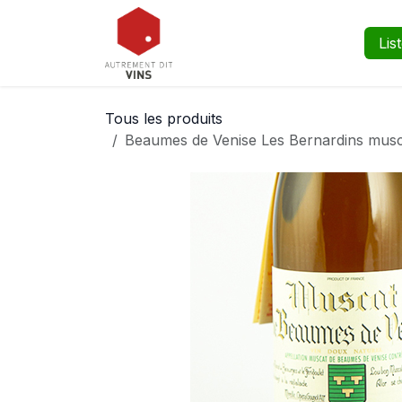
Se rendre au contenu
Boutique
Événements
Lis
Tous les produits
Beaumes de Venise Les Bernardins musc