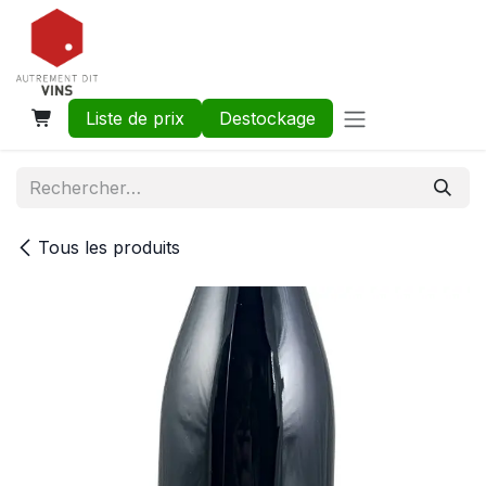
Se rendre au contenu
Liste de prix
Destockage
Tous les produits