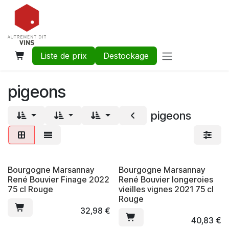
Se rendre au contenu
Liste de prix
Destockage
pigeons
pigeons
Bourgogne Marsannay
Bourgogne Marsannay
René Bouvier Finage 2022
René Bouvier longeroies
75 cl Rouge
vieilles vignes 2021 75 cl
Rouge
32,98
€
40,83
€