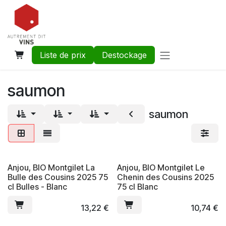
Se rendre au contenu
Liste de prix
Destockage
saumon
saumon
Anjou, BIO Montgilet La
Anjou, BIO Montgilet Le
Bulle des Cousins 2025 75
Chenin des Cousins 2025
cl Bulles - Blanc
75 cl Blanc
13,22
€
10,74
€