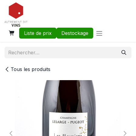
Se rendre au contenu
Liste de prix
Destockage
Tous les produits