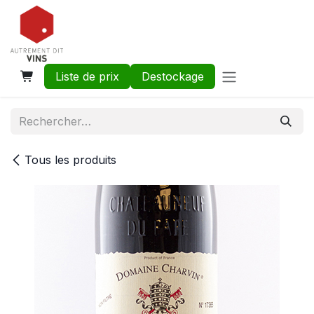
Se rendre au contenu
Liste de prix
Destockage
Tous les produits