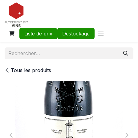
Se rendre au contenu
Liste de prix
Destockage
Tous les produits