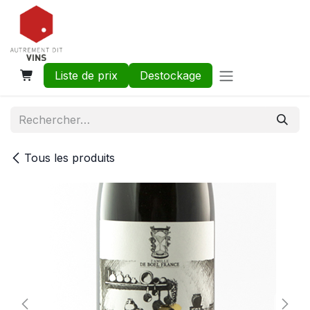
Se rendre au contenu
Liste de prix
Destockage
Tous les produits