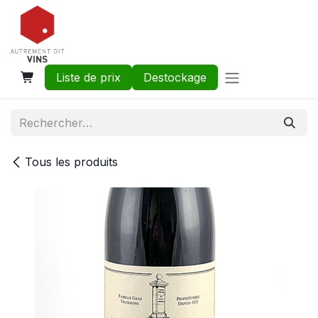
Se rendre au contenu
Liste de prix
Destockage
Tous les produits