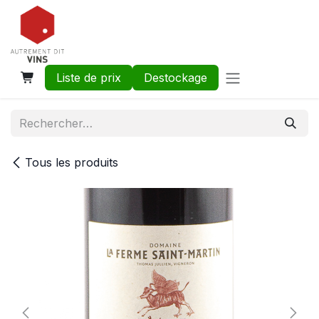
Se rendre au contenu
Liste de prix
Destockage
Tous les produits