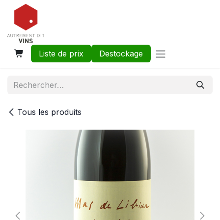
Se rendre au contenu
Liste de prix
Destockage
Tous les produits