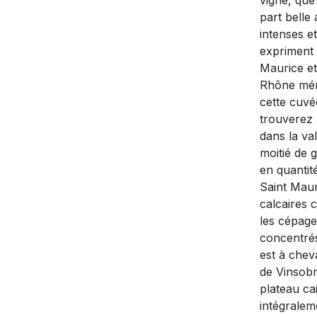
vigne, que
part belle 
intenses et
expriment à
Maurice et
Rhône méri
cette cuv
trouverez 
dans la va
moitié de 
en quantité
Saint Maur
calcaires 
les cépage
concentrés
est à chev
de Vinsobr
plateau cai
intégralem