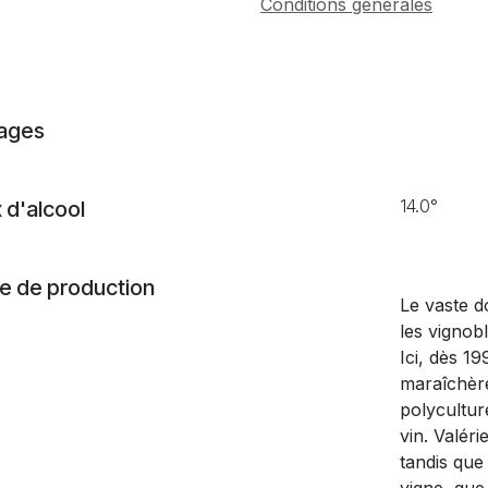
Conditions générales
ages
14.0°
 d'alcool
 de production
Le vaste d
les vignob
Ici, dès 19
maraîchèr
polycultu
vin. Valér
tandis que