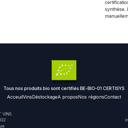
certificat
synthèse. 
manuellem
Tous nos produits bio sont certifiés BE-BIO-01 CERTISYS
Acceuil
Vins
Déstockage
A propos
Nos régions
Contact
 VINS
332
i
que