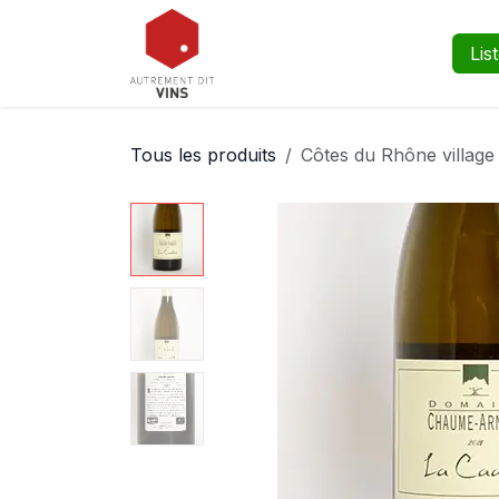
Se rendre au contenu
Boutique
Événements
Lis
Tous les produits
Côtes du Rhône villag