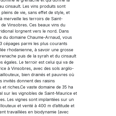
 domine le grenache et qui donne la
au cinsault. Les vins produits sont
 pleins de vie, sans effet de style, et
 merveille les terroirs de Saint-
 de Vinsobres. Ces beaux vins du
dional lorgnent vers le nord. Dans
ée du domaine Chaume-Arnaud, vous
3 cépages parmi les plus courants
llée rhodanienne, à savoir une grosse
grenache puis de la syrah et du cinsault
s égales. Le terroir est celui qui va de
ice à Vinsobres, avec des sols argilo-
caillouteux, bien drainés et pauvres où
s invités donnent des raisins
 et riches.Ce vaste domaine de 35 ha
al sur les vignobles de Saint-Maurice et
es. Les vignes sont implantées sur un
llouteux et venté à 400 m d’altitude et
ent travaillées en biodynamie (avec