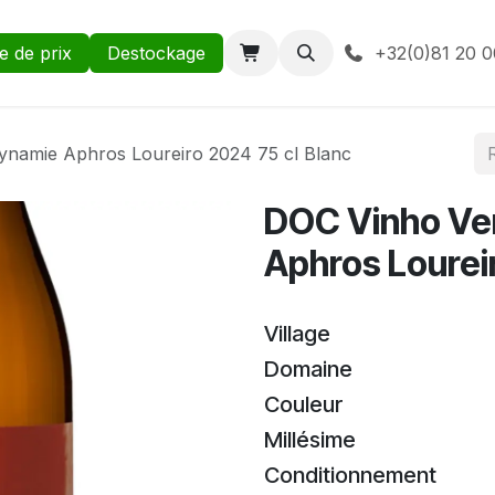
te de prix
Destockage
+32(0)81 20 0
ynamie Aphros Loureiro 2024 75 cl Blanc
DOC Vinho Ve
Aphros Lourei
Village
Domaine
Couleur
Millésime
Conditionnement