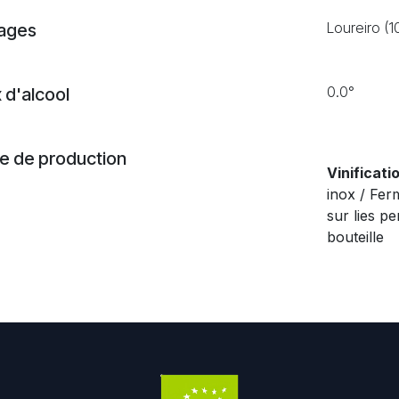
Loureiro (
ages
0.0°
 d'alcool
 de production
Vinificatio
inox / Fer
sur lies pe
bouteille