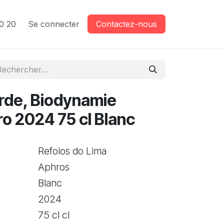
0 20
Se connecter
Contactez-nous
rde, Biodynamie
ro 2024 75 cl Blanc
Refoios do Lima
Aphros
Blanc
2024
75 cl cl