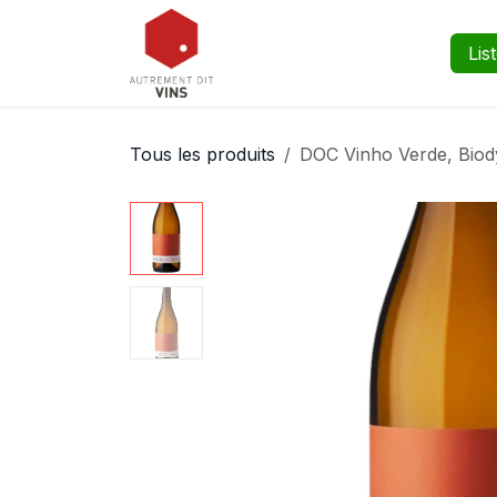
Se rendre au contenu
Boutique
Événements
Lis
Tous les produits
DOC Vinho Verde, Biod