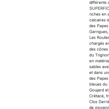
différents
SUPERFICI
riches en 
calcaires 
des Papes 
Garrigues,
Les Routes
chargés en
des cônes 
du Trignon 
en matériau
sables ave
et dans u
des Papes 
bleues du P
Goujard et
Crétacé, tr
Clos Derri
de moyen