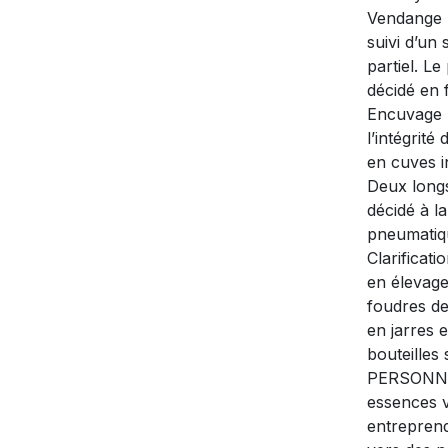
Vendange m
suivi d’un
partiel. L
décidé en 
Encuvage p
l’intégrité
en cuves i
Deux longs
décidé à l
pneumatiqu
Clarificati
en élevage
foudres de
en jarres e
bouteilles 
PERSONNAL
essences v
entreprend