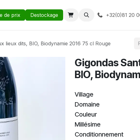
te de prix
Destockage
+32(0)81 20 0
 lieux dits, BIO, Biodynamie 2016 75 cl Rouge
Gigondas Santa
BIO, Biodynam
Village
Domaine
Couleur
Millésime
Conditionnement