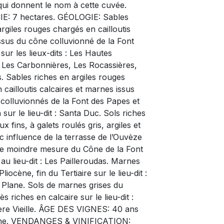
 qui donnent le nom à cette cuvée.
E: 7 hectares. GÉOLOGIE: Sables
argiles rouges chargés en cailloutis
issus du cône colluvionné de la Font
sur les lieux-dits : Les Hautes
 Les Carbonnières, Les Rocassières,
. Sables riches en argiles rouges
 cailloutis calcaires et marnes issus
colluvionnés de la Font des Papes et
sur le lieu-dit : Santa Duc. Sols riches
x fins, à galets roulés gris, argiles et
c influence de la terrasse de l’Ouvèze
ne moindre mesure du Cône de la Font
au lieu-dit : Les Pailleroudas. Marnes
liocène, fin du Tertiaire sur le lieu-dit :
 Plane. Sols de marnes grises du
ès riches en calcaire sur le lieu-dit :
ère Vieille. ÂGE DES VIGNES: 40 ans
ne. VENDANGES & VINIFICATION: