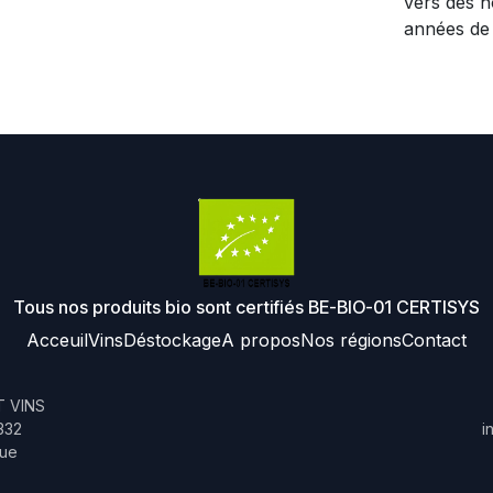
vers des n
années de 
Tous nos produits bio sont certifiés BE-BIO-01 CERTISYS
Acceuil
Vins
Déstockage
A propos
Nos régions
Contact
 VINS
332
i
que