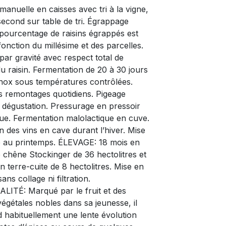
anuelle en caisses avec tri à la vigne,
 second sur table de tri. Égrappage
e pourcentage de raisins égrappés est
fonction du millésime et des parcelles.
ar gravité avec respect total de
 du raisin. Fermentation de 20 à 30 jours
nox sous températures contrôlées.
 remontages quotidiens. Pigeage
a dégustation. Pressurage en pressoir
e. Fermentation malolactique en cuve.
on des vins en cave durant l’hiver. Mise
 au printemps. ÉLEVAGE: 18 mois en
 chêne Stockinger de 36 hectolitres et
n terre-cuite de 8 hectolitres. Mise en
sans collage ni filtration.
ITÉ: Marqué par le fruit et des
égétales nobles dans sa jeunesse, il
 habituellement une lente évolution