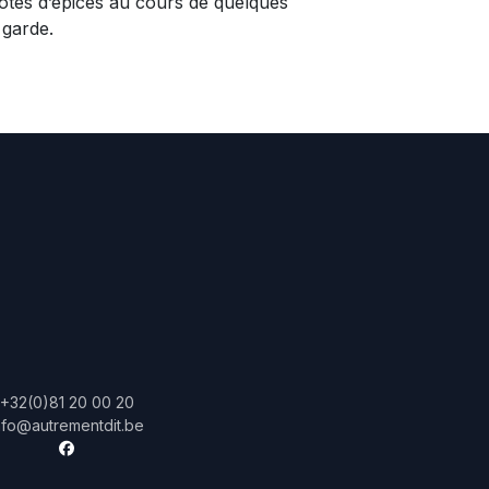
otes d’épices au cours de quelques
garde.
+32(0)81 20 00 20
nfo@autrementdit.be