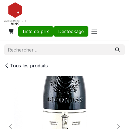
Se rendre au contenu
Liste de prix
Destockage
Tous les produits