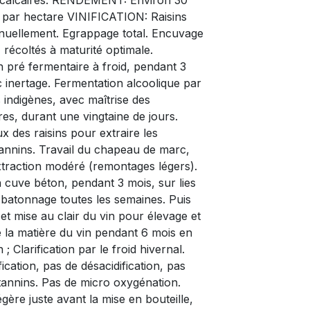
s calcaires. RENDEMENT: Environ 30
s par hectare VINIFICATION: Raisins
anuellement. Egrappage total. Encuvage
 récoltés à maturité optimale.
 pré fermentaire à froid, pendant 3
c inertage. Fermentation alcoolique par
s indigènes, avec maîtrise des
es, durant une vingtaine de jours.
x des raisins pour extraire les
tannins. Travail du chapeau de marc,
traction modéré (remontages légers).
 cuve béton, pendant 3 mois, sur lies
 batonnage toutes les semaines. Puis
 et mise au clair du vin pour élevage et
e la matière du vin pendant 6 mois en
; Clarification par le froid hivernal.
fication, pas de désacidification, pas
 tannins. Pas de micro oxygénation.
légère juste avant la mise en bouteille,