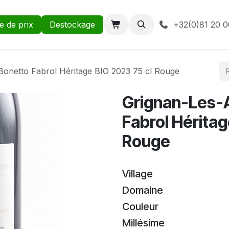
te de prix
Destockage
+32(0)81 20 0
onetto Fabrol Héritage BIO 2023 75 cl Rouge
Grignan-Les-
Fabrol Héritag
Rouge
Village
Domaine
Couleur
Millésime