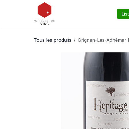
Se rendre au contenu
Boutique
Événements
Lis
Tous les produits
Grignan-Les-Adhémar B