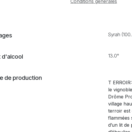
Conditions générales
Syrah (100
ages
13.0°
 d'alcool
 de production
T ERROIR: 
le vignobl
Drôme Prov
village h
terroir est
flammées s
d’un lit de