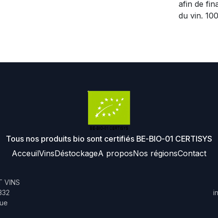
afin de fin
du vin. 10
Tous nos produits bio sont certifiés BE-BIO-01 CERTISYS
Acceuil
Vins
Déstockage
A propos
Nos régions
Contact
 VINS
332
i
que