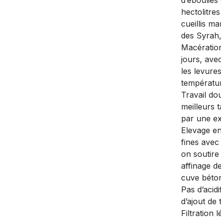
d’éboulie
hectolitre
cueillis m
des Syrah,
Macération
jours, ave
les levure
températur
Travail dou
meilleurs 
par une ex
Elevage en
fines avec
on soutire
affinage d
cuve béton 
Pas d’acidi
d’ajout de
Filtration 