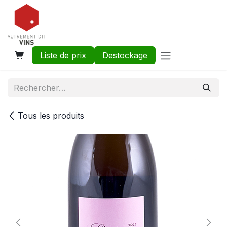
Se rendre au contenu
Liste de prix
Destockage
Tous les produits