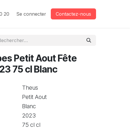
0 20
Se connecter
Contactez-nous
es Petit Aout Fête
23 75 cl Blanc
Theus
Petit Aout
Blanc
2023
75 cl cl