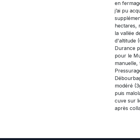
en fermage
j’ai pu acq
supplément
hectares, 
la vallée d
d'altitude
Durance po
pour le M
manuelle, t
Pressurage
Débourbage
modéré (3g
puis malol
cuve sur li
après colla