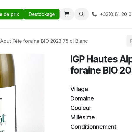
te de prix
Destockage
+32(0)81 20 0
 Aout Fête foraine BIO 2023 75 cl Blanc
IGP Hautes Alp
foraine BIO 20
Village
Domaine
Couleur
Millésime
Conditionnement