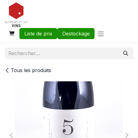
Se rendre au contenu
Liste de prix
Destockage
Tous les produits