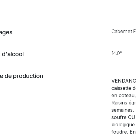
Cabernet F
ages
14.0°
 d'alcool
 de production
VENDANGE 
caissette d
en coteau
Raisins ég
semaines. 
soufre CUL
biologiqu
foudre. En