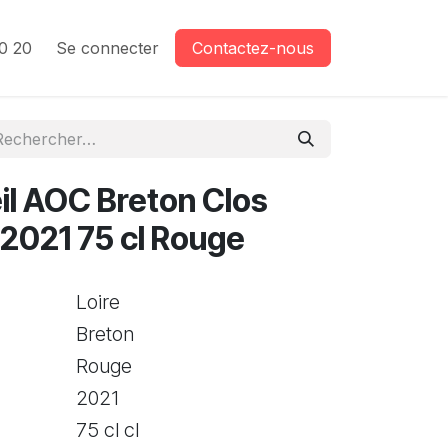
0 20
Se connecter
Contactez-nous
il AOC Breton Clos
 2021 75 cl Rouge
Loire
Breton
Rouge
2021
75 cl cl