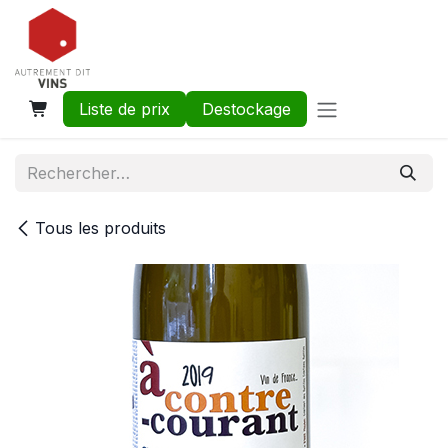
Se rendre au contenu
Liste de prix
Destockage
Tous les produits