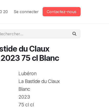
0 20
Se connecter
Contactez-nous
stide du Claux
2023 75 cl Blanc
Lubéron
La Bastide du Claux
Blanc
2023
75 cl cl