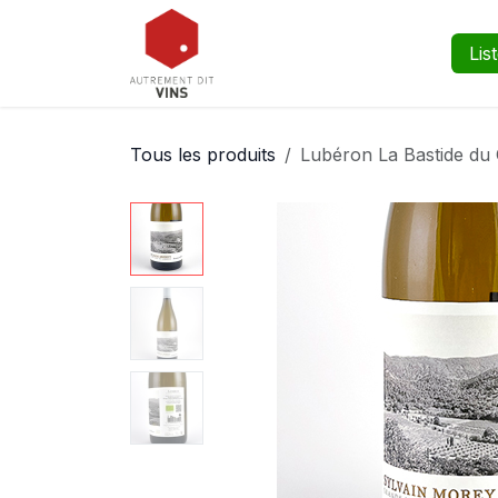
Se rendre au contenu
Boutique
Événements
Lis
Tous les produits
Lubéron La Bastide du