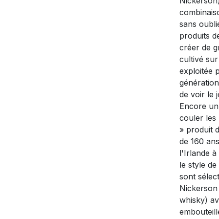
Nickerson)
combinaiso
sans oubli
produits d
créer de g
cultivé su
exploitée 
générations
de voir le 
Encore un 
couler les
» produit 
de 160 ans
l'Irlande 
le style de
sont sélec
Nickerson 
whisky) av
embouteill