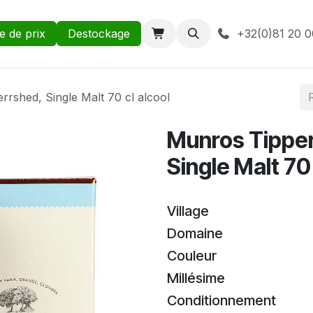
te de prix
Destockage
+32(0)81 20 0
rshed, Single Malt 70 cl alcool
Munros Tippe
Single Malt 70 
Village
Domaine
Couleur
Millésime
Conditionnement