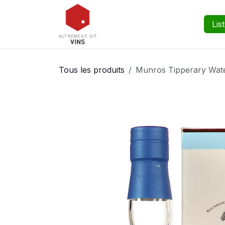
Se rendre au contenu
Boutique
Événements
Lis
Tous les produits
Munros Tipperary Water