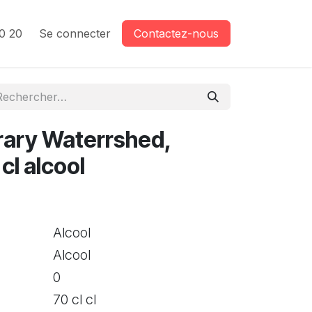
0 20
Se connecter
Contactez-nous
rary Waterrshed,
cl alcool
Alcool
Alcool
0
70 cl cl