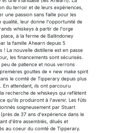
 et une irlandaise (les Ahearn). La
n du terroir et de leurs expériences,
er une passion sans faille pour les
e qualité, leur donne l'opportunité de
rands whiskeys à partir de l'orge
r place, à la ferme de Ballindoney
par la famille Ahearn depuis 5
 ! La nouvelle distillerie est en passe
jour, les financements sont sécurisés.
peu de patience et nous verrons
 premières gouttes de « new make spirit
dans le comté de Tipperary depuis plus
. En attendant, ils ont parcouru
à la recherche de whiskeys qui reflètent
 ce qu'ils produiront à l'avenir. Les fûts
tionnés soigneusement par Stuart
(près de 37 ans d'expérience dans le
ant d'être assemblés, dilués et
és au coeur du comté de Tipperary.