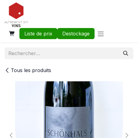
Se rendre au contenu
Liste de prix
Destockage
Tous les produits