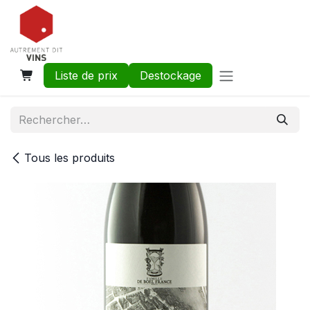
Se rendre au contenu
Liste de prix
Destockage
Tous les produits