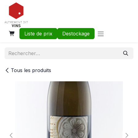
Se rendre au contenu
Liste de prix
Destockage
Tous les produits