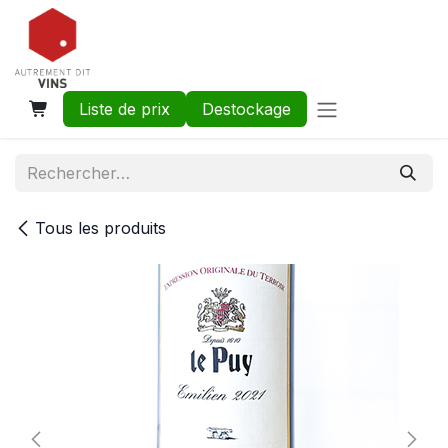
Se rendre au contenu
Liste de prix
Destockage
Tous les produits