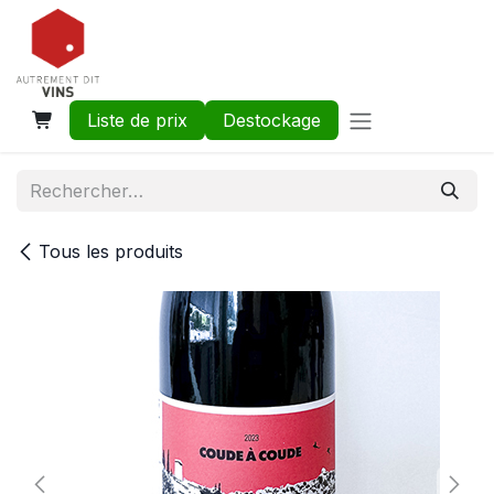
Se rendre au contenu
Liste de prix
Destockage
Tous les produits