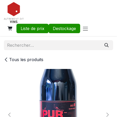
Se rendre au contenu
Liste de prix
Destockage
Tous les produits