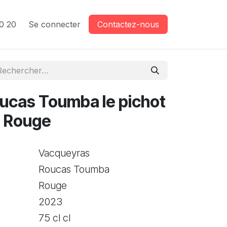
0 20
Se connecter
Contactez-nous
oucas Toumba le pichot
l Rouge
Vacqueyras
Roucas Toumba
Rouge
2023
75 cl cl