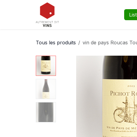
Se rendre au contenu
Boutique
Événements
Lis
Tous les produits
vin de pays Roucas To