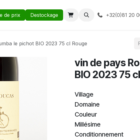
te de prix
Destockage
+32(0)81 20 0
umba le pichot BIO 2023 75 cl Rouge
vin de pays R
BIO 2023 75 c
Village
Domaine
Couleur
Millésime
Conditionnement