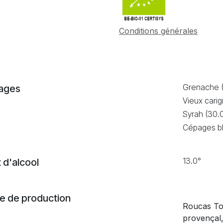
Conditions générales
Grenache 
ages
Vieux cari
Syrah (30.
Cépages bl
13.0°
 d'alcool
 de production
Roucas To
provençal,