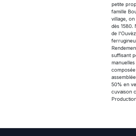
petite prop
famille Bo
village, o
dès 1580. 
de l'Ouvèz
ferrugineu
Rendement 
suffisant 
manuelles 
composée 
assemblées
50% en ve
cuvaison c
Production