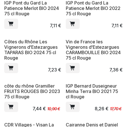
IGP Pont du Gard La
IGP Pont du Gard La
Patience Merlot BIO 2024
Patience Merlot BIO 2022
75 cl Rouge
75 cl Rouge
7,11
€
7,11
€
Côtes du Rhône Les
Vin de France les
Vignerons d'Estezargues
Vignerons d'Estezargues
TAPARAS BIO 2024 75 cl
CARAMBOUILLE BIO 2024
Rouge
75 cl Rouge
7,23
€
7,36
€
côte du rhône Gramiller
IGP Bernard Duseigneur
FRUITS ROUGES BIO 2023
Minha Terra BIO 2021 75
75 cl Rouge
cl Rouge
7,44
€
8,26
€
10,90
€
17,70
€
CDR Villages - Visan La
Cairanne Denis et Daniel