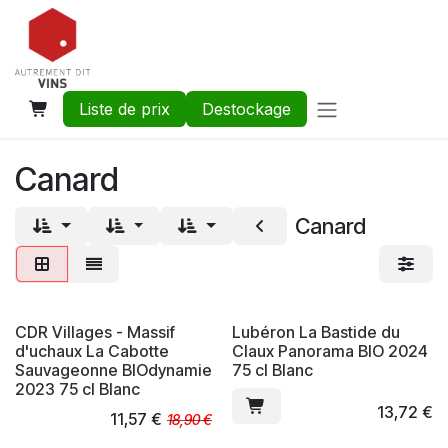
Se rendre au contenu
Liste de prix
Destockage
Canard
Canard
CDR Villages - Massif
Lubéron La Bastide du
d'uchaux La Cabotte
Claux Panorama BIO 2024
Sauvageonne BIOdynamie
75 cl Blanc
2023 75 cl Blanc
13,72
€
11,57
€
18,90
€